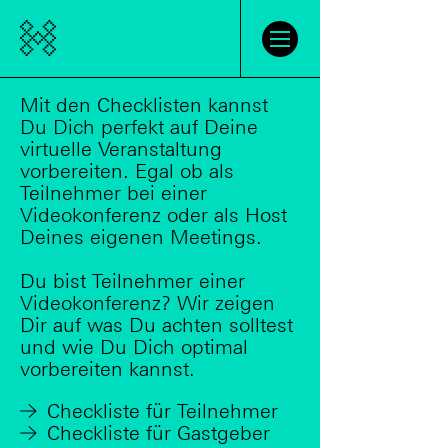
Einführung
Mit den Checklisten kannst
Du Dich perfekt auf Deine
virtuelle Veranstaltung
Tutorials
vorbereiten. Egal ob als
Teilnehmer bei einer
Grundlagen
Videokonferenz oder als Host
Deines eigenen Meetings.
Videokonferenzen
Kollaboration
Du bist Teilnehmer einer
Technik
Videokonferenz? Wir zeigen
Dir auf was Du achten solltest
und wie Du Dich optimal
Support
vorbereiten kannst.
Checkliste für Teilnehmer
Co-Hosting
Checkliste für Gastgeber