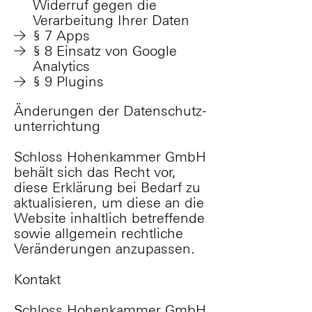
On Site
Widerruf gegen die
Verarbeitung Ihrer Daten
Hybrid
§ 7 Apps
§ 8 Einsatz von Google
Informationen
Analytics
§ 9 Plugins
FAQs
Änderungen der Daten­schutz­
Checklisten
unter­rich­tung
Schloss Hohenkammer GmbH
Studio 1
be­hält sich das Recht vor,
diese Er­klä­rung bei Be­darf zu
Blog
aktu­a­li­sie­ren, um diese an die
Partner
Web­site in­halt­lich be­tref­fen­de
so­wie all­ge­mein recht­li­che
Impressum
Ver­än­de­run­gen an­zu­passen.
Datenschutz
Kontakt
Schloss Hohenkammer GmbH