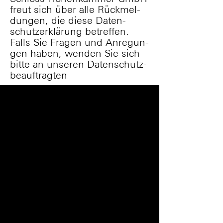
freut sich über alle Rück­mel­
dun­gen, die die­se Da­ten­
schutz­er­klä­rung be­tref­fen.
Falls Sie Fra­gen und An­re­gun­
gen ha­ben, wen­den Sie sich
bitte an un­se­ren Da­ten­schutz­
be­auf­trag­ten
Herrn Christoph Rank
PRIOLAN GmbH
Gottlieb-Daimler-Straße 9
74076 Heilbronn
E-Mail
Digital Meeting Hub
Schlossstr. 20
85411 Hohenkammer
info@digitalmeetinghub.de
Impressum