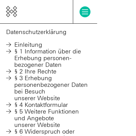
Einführung
Datenschutzerklärung
Einleitung
Tutorials
§ 1 Information über die
Erhebung personen­
Grundlagen
bezogener Daten
§ 2 Ihre Rechte
Videokonferenzen
§ 3 Erhebung
Kollaboration
personenbezogener Daten
bei Besuch
Technik
unserer Website
§ 4 Kontaktformular
Support
§ 5 Weitere Funktionen
und Angebote
unserer Website
Co-Hosting
§ 6 Widerspruch oder