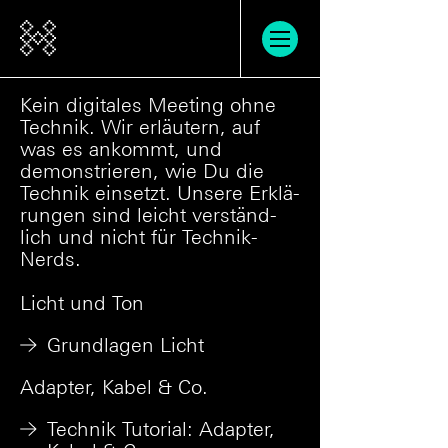
Einführung
Kein digitales Meeting ohne
Technik. Wir erläu­tern, auf
was es ankommt, und
Tutorials
demons­trie­ren, wie Du die
Tech­nik ein­setzt. Unsere Erklä­
Grundlagen
run­gen sind leicht ver­ständ­
lich und nicht für Technik-
Videokonferenzen
Nerds.
Kollaboration
Technik
Licht und Ton
Grundlagen Licht
Support
Adapter, Kabel & Co.
Co-Hosting
Technik Tutorial: Adapter,